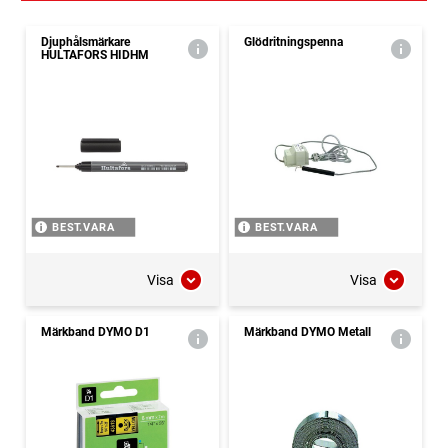
Djuphålsmärkare
Glödritningspenna
HULTAFORS HIDHM
BEST.VARA
BEST.VARA
Visa
Visa
Märkband DYMO D1
Märkband DYMO Metall