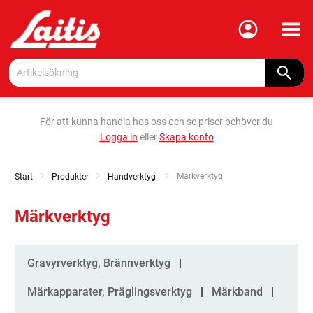
Meny
För att kunna handla hos oss och se priser behöver du
Logga in
eller
Skapa konto
Current:
Märkverktyg
Start
Produkter
Handverktyg
Märkverktyg
Kategorier
Gravyrverktyg, Brännverktyg
Märkapparater, Präglingsverktyg
Märkband