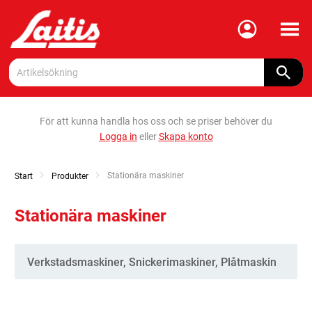
Meny
För att kunna handla hos oss och se priser behöver du
Logga in
eller
Skapa konto
Current:
Stationära maskiner
Start
Produkter
Stationära maskiner
Kategorier
Verkstadsmaskiner, Snickerimaskiner, Plåtmaskin