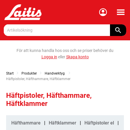
Meny
För att kunna handla hos oss och se priser behöver du
Logga in
eller
Skapa konto
Start
Produkter
Handverktyg
Current:
Häftpistoler, Häfthammare, Häftklammer
Häftpistoler, Häfthammare,
Häftklammer
Kategorier
Häfthammare
Häftklammer
Häftpistoler el