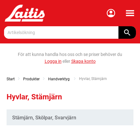
Meny
För att kunna handla hos oss och se priser behöver du
Logga in
eller
Skapa konto
Current:
Hyvlar, Stämjärn
Start
Produkter
Handverktyg
Hyvlar, Stämjärn
Kategorier
Stämjärn, Skölpar, Svarvjärn