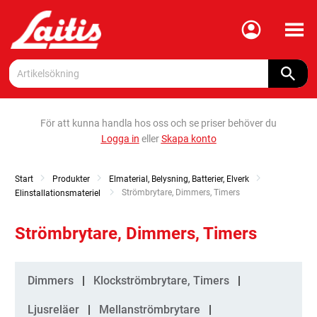
Meny
För att kunna handla hos oss och se priser behöver du
Logga in
eller
Skapa konto
Start
Produkter
Elmaterial, Belysning, Batterier, Elverk
Current:
Strömbrytare, Dimmers, Timers
Elinstallationsmateriel
Strömbrytare, Dimmers, Timers
Kategorier
Dimmers
Klockströmbrytare, Timers
Ljusreläer
Mellanströmbrytare