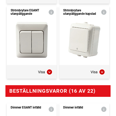
Strömbrytare EGANT
Strömbrytare
utanpåliggande
utanpåliggande kapslad
Visa
Visa
BESTÄLLNINGSVAROR (16 AV 22)
Dimmer EGANT infälld
Dimmer infälld