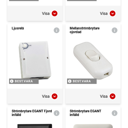
Visa
Visa
Ljusrelä
Mellanströmbrytare
ojordad
BEST.VARA
BEST.VARA
Visa
Visa
Strömbrytare EGANT Fjord
Strömbrytare EGANT
infälld
infälld