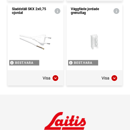
Sladdställ SKX 2x0,75
Väggfäste jordade
ojordat
grenuttag
BEST.VARA
BEST.VARA
Visa
Visa