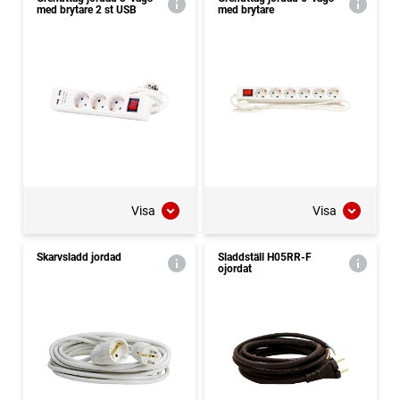
med brytare 2 st USB
med brytare
Visa
Visa
Skarvsladd jordad
Sladdställ H05RR-F
ojordat