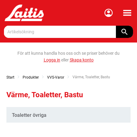
Meny
För att kunna handla hos oss och se priser behöver du
Logga in
eller
Skapa konto
Current:
Värme, Toaletter, Bastu
Start
Produkter
VVS-Varor
Värme, Toaletter, Bastu
Kategorier
Toaletter övriga