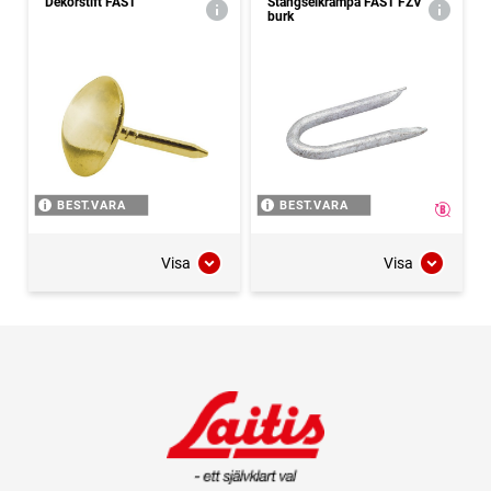
Dekorstift FAST
Stängselkrampa FAST FZV
burk
BEST.VARA
BEST.VARA
Visa
Visa