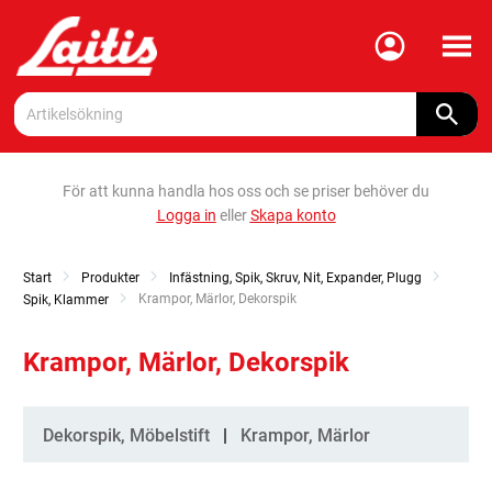
Meny
För att kunna handla hos oss och se priser behöver du
Logga in
eller
Skapa konto
Start
Produkter
Infästning, Spik, Skruv, Nit, Expander, Plugg
Current:
Krampor, Märlor, Dekorspik
Spik, Klammer
Krampor, Märlor, Dekorspik
Kategorier
Dekorspik, Möbelstift
Krampor, Märlor