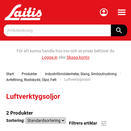
Meny
För att kunna handla hos oss och se priser behöver du
Logga in
eller
Skapa konto
Start
Produkter
Industriförnödenheter, Slang, Smörjutrustning
Current:
Luftverktygsoljor
Avfettning, Rostskydd, Oljor, Fett
Luftverktygsoljor
2 Produkter
Sortering:
Filtrera artiklar