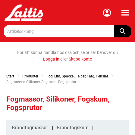
Meny
För att kunna handla hos oss och se priser behöver du
Logga in
eller
Skapa konto
Start
Produkter
Fog, Lim, Spackel, Tejper, Färg, Penslar
Current:
Fogmassor, Silikoner, Fogskum, Fogsprutor
Fogmassor, Silikoner, Fogskum,
Fogsprutor
Kategorier
Brandfogmassor
Brandfogskum