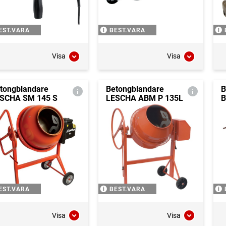
EST.VARA
BEST.VARA
Visa
Visa
tongblandare
Betongblandare
B
SCHA SM 145 S
LESCHA ABM P 135L
B
EST.VARA
BEST.VARA
Visa
Visa