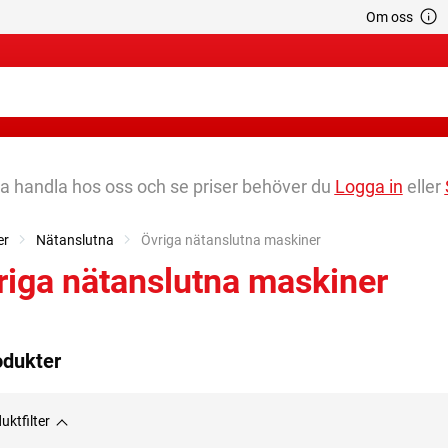
Om oss
na handla hos oss och se priser behöver du
Logga in
eller
er
Nätanslutna
Current:
Övriga nätanslutna maskiner
riga nätanslutna maskiner
odukter
uktfilter