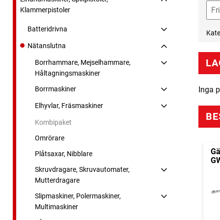
Klammerpistoler
Batteridrivna
Kate
Nätanslutna
LA
Borrhammare, Mejselhammare,
Håltagningsmaskiner
Borrmaskiner
Inga p
Elhyvlar, Fräsmaskiner
BE
Kombipaket
Omrörare
Gä
Plåtsaxar, Nibblare
GW
Skruvdragare, Skruvautomater,
Mutterdragare
Slipmaskiner, Polermaskiner,
Multimaskiner