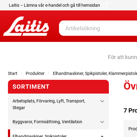
Laitis – Lämna vår e-handel och gå till hemsidan
För att kun
Start
Produkter
Elhandmaskiner, Spikpistoler, Klammerpistol
Öv
SORTIMENT
Arbetsplats, Förvaring, Lyft, Transport,
Stegar
7 Pr
Byggvaror, Formsättning, Ventilation
Prod
Elhandmaskiner, Spikpistoler,