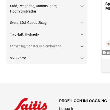
Sp
Städ, Rengöring, Dammsugare,
MI
Högtryckstvättar
Svets, Löd, Gasol, Utsug
Tryckluft, Hydraulik
Uthyrning, tjänster och emballage
B
VVS-Varor
PROFIL OCH INLOGGNING
Logga in