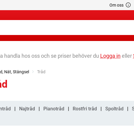
Om oss
na handla hos oss och se priser behöver du
Logga in
eller
d, Nät, Stängsel
Current:
Tråd
åd
gorier
ntråd
Najtråd
Pianotråd
Rostfri tråd
Spoltråd