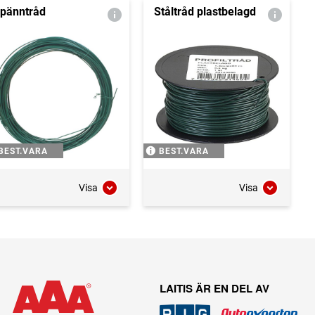
pänntråd
Ståltråd plastbelagd
BEST.VARA
BEST.VARA
Visa
Visa
LAITIS ÄR EN DEL AV