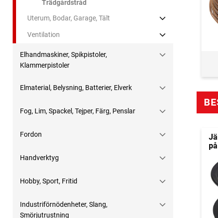
Trädgårdstråd
Uterum, Bodar, Garage, Tält
Ventilation
Elhandmaskiner, Spikpistoler,
Klammerpistoler
Elmaterial, Belysning, Batterier, Elverk
BE
Fog, Lim, Spackel, Tejper, Färg, Penslar
Fordon
Jä
på
Handverktyg
Hobby, Sport, Fritid
Industriförnödenheter, Slang,
Smörjutrustning