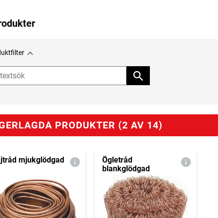
rodukter
uktfilter
GERLAGDA PRODUKTER (2 AV 14)
jtråd mjukglödgad
Ögletråd
blankglödgad