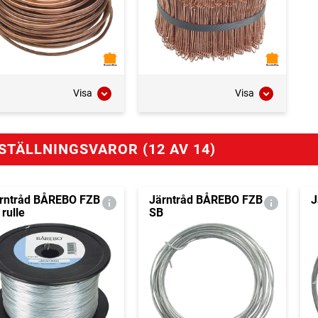
Visa
Visa
STÄLLNINGSVAROR (12 AV 14)
rntråd BÅREBO FZB
Järntråd BÅREBO FZB
J
 rulle
SB