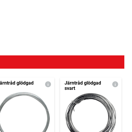
ärntråd glödgad
Järntråd glödgad
svart