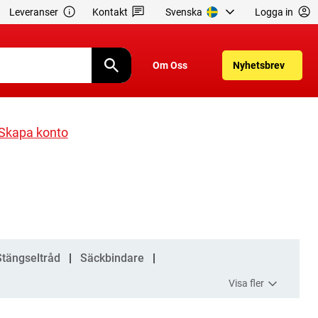
Leveranser
Kontakt
Svenska
Logga in
Om Oss
Nyhetsbrev
Skapa konto
Stängseltråd
Säckbindare
Visa fler