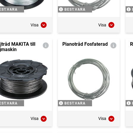
EST.VARA
BEST.VARA
Visa
Visa
jtråd MAKITA till
Pianotråd Fosfaterad
R
jmaskin
EST.VARA
BEST.VARA
Visa
Visa