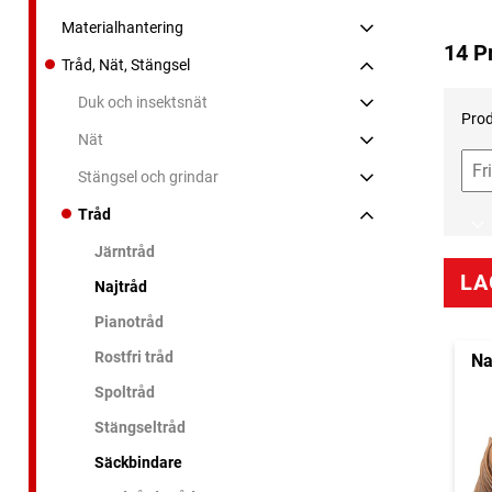
Materialhantering
14 P
Tråd, Nät, Stängsel
Duk och insektsnät
Prod
Nät
Stängsel och grindar
Tråd
Järntråd
LA
Najtråd
Pianotråd
Rostfri tråd
Na
Spoltråd
Stängseltråd
Säckbindare