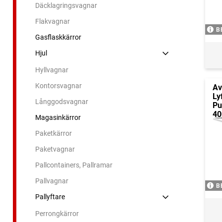
Däcklagringsvagnar
Flakvagnar
B
Gasflaskkärror
Hjul
Hyllvagnar
Kontorsvagnar
Av
Ly
Långgodsvagnar
Pu
40
Magasinkärror
Paketkärror
Paketvagnar
Pallcontainers, Pallramar
Pallvagnar
B
Pallyftare
Perrongkärror