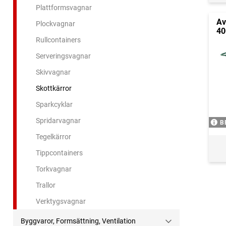
Plattformsvagnar
Av
Plockvagnar
40
Rullcontainers
Serveringsvagnar
Skivvagnar
Skottkärror
Sparkcyklar
Spridarvagnar
B
Tegelkärror
Tippcontainers
Torkvagnar
Trallor
Verktygsvagnar
Byggvaror, Formsättning, Ventilation