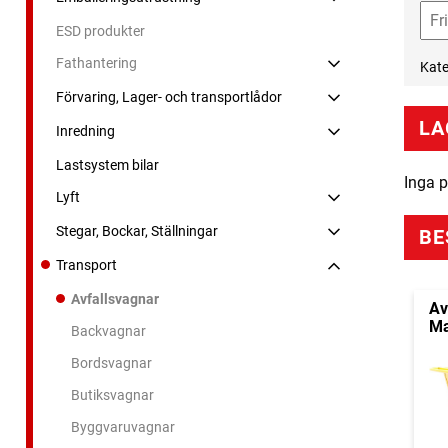
ESD produkter
Fathantering
Kate
Förvaring, Lager- och transportlådor
LA
Inredning
Lastsystem bilar
Inga p
Lyft
Stegar, Bockar, Ställningar
BE
Transport
Avfallsvagnar
Av
Ma
Backvagnar
Bordsvagnar
Butiksvagnar
Byggvaruvagnar