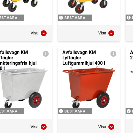
EST.VARA
BEST.VARA
Visa
Visa
fallsvagn KM
Avfallsvagn KM
A
ftöglor
Lyftöglor
2
nkteringsfria hjul
Luftgummihjul 400 l
0 l
EST.VARA
BEST.VARA
Visa
Visa