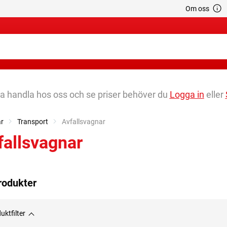
Om oss
na handla hos oss och se priser behöver du
Logga in
eller
ar
Transport
Current:
Avfallsvagnar
fallsvagnar
rodukter
uktfilter