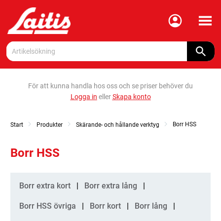
Meny
För att kunna handla hos oss och se priser behöver du
Logga in
eller
Skapa konto
Borr HSS
Start
Produkter
Skärande- och hållande verktyg
Borr HSS
Kategorier
Borr extra kort
Borr extra lång
Borr HSS övriga
Borr kort
Borr lång