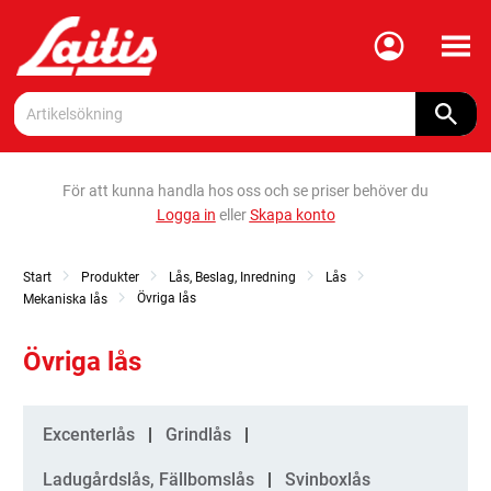
Meny
För att kunna handla hos oss och se priser behöver du
Logga in
eller
Skapa konto
Start
Produkter
Lås, Beslag, Inredning
Lås
Övriga lås
Mekaniska lås
Övriga lås
Kategorier
Excenterlås
Grindlås
Ladugårdslås, Fällbomslås
Svinboxlås