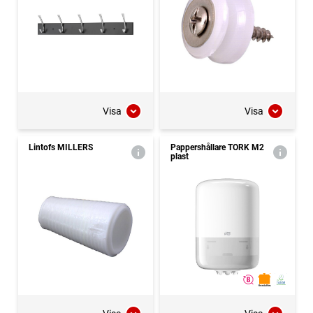
Visa
Visa
Lintofs MILLERS
Pappershållare TORK M2
plast