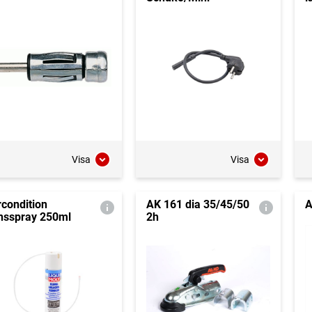
Visa
Visa
rcondition
AK 161 dia 35/45/50
A
nsspray 250ml
2h