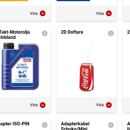
Visa
Visa
Takt-Motorolja
2D Doftare
2
älvbland
Visa
Visa
apter ISO-PIN
Adapterkabel
A
Schuko/Mini
l