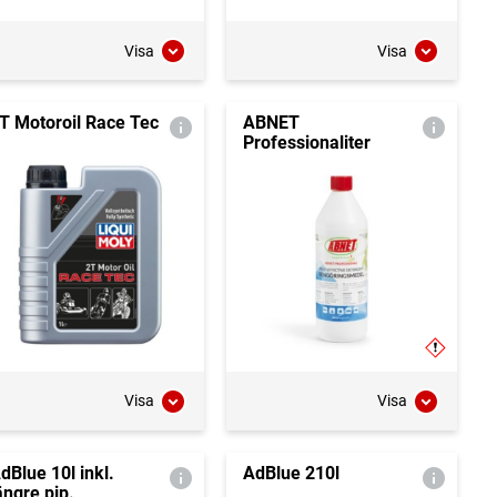
Visa
Visa
T Motoroil Race Tec
ABNET
Professionaliter
Visa
Visa
dBlue 10l inkl.
AdBlue 210l
ängre pip.