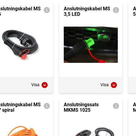
slutningskabel MS
Anslutningskabel MS
A
5
3,5 LED
5
Visa
Visa
slutningskabel MS
Anslutningssats
A
7 spiral
MKMS 1025
M