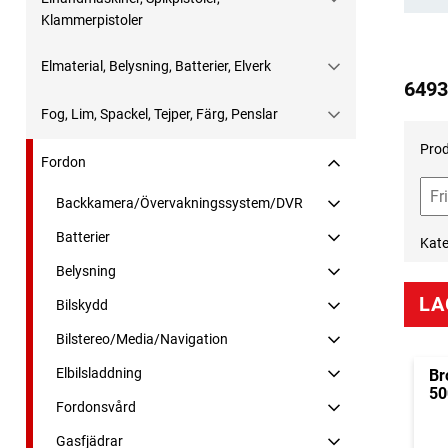
Klammerpistoler
Elmaterial, Belysning, Batterier, Elverk
6493
Fog, Lim, Spackel, Tejper, Färg, Penslar
Prod
Fordon
Backkamera/Övervakningssystem/DVR
Batterier
Kate
Belysning
LA
Bilskydd
Bilstereo/Media/Navigation
Elbilsladdning
Br
50
Fordonsvård
Gasfjädrar