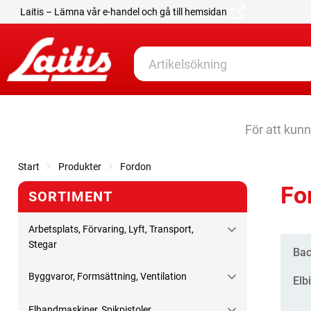
Laitis – Lämna vår e-handel och gå till hemsidan
För att kun
Start
Produkter
Fordon
Fo
SORTIMENT
Arbetsplats, Förvaring, Lyft, Transport,
Stegar
Kate
Bac
Byggvaror, Formsättning, Ventilation
Elb
Elhandmaskiner, Spikpistoler,