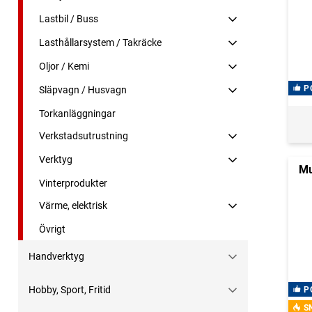
Lastbil / Buss
Lasthållarsystem / Takräcke
Oljor / Kemi
P
Släpvagn / Husvagn
Torkanläggningar
Verkstadsutrustning
Verktyg
Mu
Vinterprodukter
Värme, elektrisk
Övrigt
Handverktyg
Hobby, Sport, Fritid
P
S