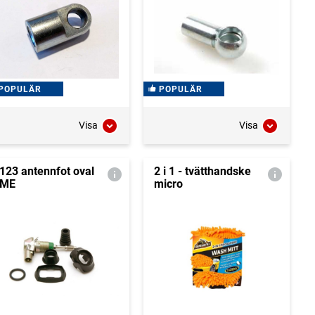
POPULÄR
POPULÄR
Visa
Visa
123 antennfot oval
2 i 1 - tvätthandske
FME
micro