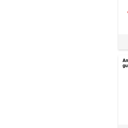
An
gu