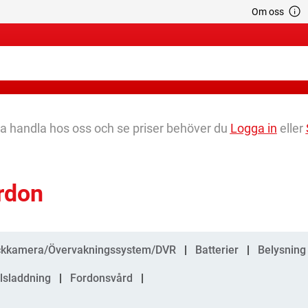
Om oss
na handla hos oss och se priser behöver du
Logga in
eller
rdon
gorier
kkamera/Övervakningssystem/DVR
Batterier
Belysning
ilsladdning
Fordonsvård