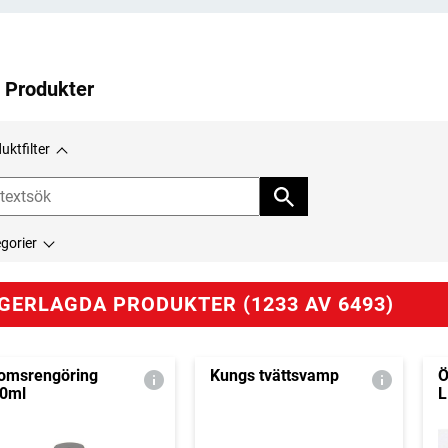
 Produkter
uktfilter
gorier
GERLAGDA PRODUKTER (1233 AV 6493)
omsrengöring
Kungs tvättsvamp
Ö
0ml
L