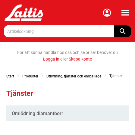
Meny
För att kunna handla hos oss och se priser behöver du
Logga in
eller
Skapa konto
Tjänster
Start
Produkter
Uthyrning, tjänster och emballage
Tjänster
Kategorier
Omlödning diamantborr