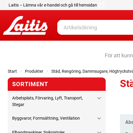
Laitis – Lämna vår e-handel och gå till hemsidan
För att kun
Start
Produkter
Städ, Rengöring, Dammsugare, Högtryckstv
St
SORTIMENT
Arbetsplats, Förvaring, Lyft, Transport,
Stegar
Byggvaror, Formsättning, Ventilation
Kate
Abs
Elhandmaskiner, Spikpistoler,