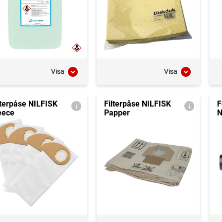
Visa
Visa
lterpåse NILFISK
Filterpåse NILFISK
F
eece
Papper
N