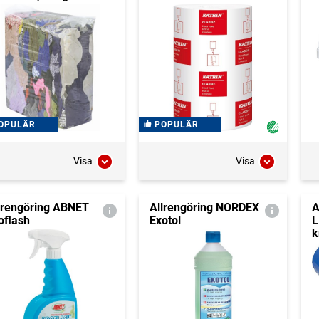
OPULÄR
POPULÄR
Visa
Visa
lrengöring ABNET
Allrengöring NORDEX
A
oflash
Exotol
L
k