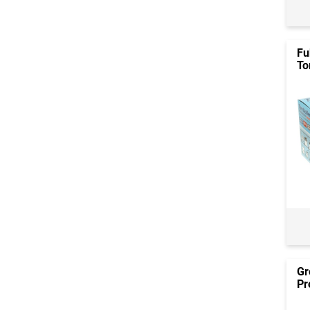
Fu
To
Gr
Pr