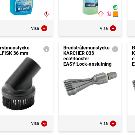
Visa
Visa
rstmunstycke
Bredstrålemunstycke
B
LFISK 36 mm
KÄRCHER 033
K
eco!Booster
e
EASY!Lock-anslutning
E
Visa
Visa