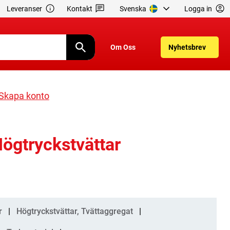
Leveranser
Kontakt
Svenska
Logga in
Om Oss
Nyhetsbrev
Skapa konto
ögtryckstvättar
r
Högtryckstvättar, Tvättaggregat