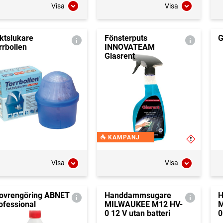
Visa
Visa
ktslukare
Fönsterputs
G
rrbollen
INNOVATEAM
Glasrent
KAMPANJ
Visa
Visa
ovrengöring ABNET
Handdammsugare
H
ofessional
MILWAUKEE M12 HV-
M
0 12 V utan batteri
0