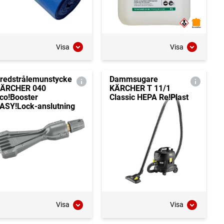
Visa
Visa
redstrålemunstycke
Dammsugare
ÄRCHER 040
KÄRCHER T 11/1
co!Booster
Classic HEPA Re!Plast
ASY!Lock-anslutning
Visa
Visa