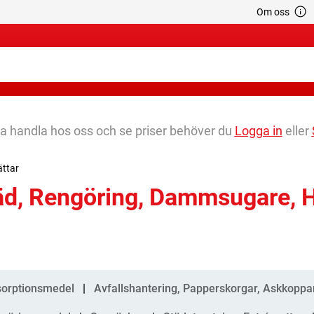
Om oss
na handla hos oss och se priser behöver du
Logga in
eller
ättar
äd, Rengöring, Dammsugare, H
gorier
orptionsmedel
Avfallshantering, Papperskorgar, Askkoppa