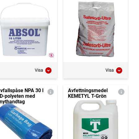
Visa
Visa
vfallspåse NPA 30 l
Avfettningsmedel
D-polyeten med
KEMETYL T-Grön
nythandtag