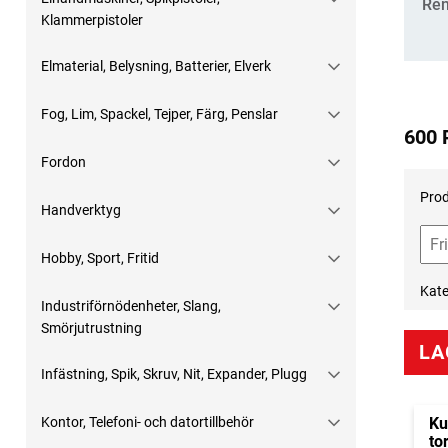
Ren
Klammerpistoler
Elmaterial, Belysning, Batterier, Elverk
Fog, Lim, Spackel, Tejper, Färg, Penslar
600 
Fordon
Prod
Handverktyg
Hobby, Sport, Fritid
Kate
Industriförnödenheter, Slang,
Smörjutrustning
LA
Infästning, Spik, Skruv, Nit, Expander, Plugg
Kontor, Telefoni- och datortillbehör
Ku
to