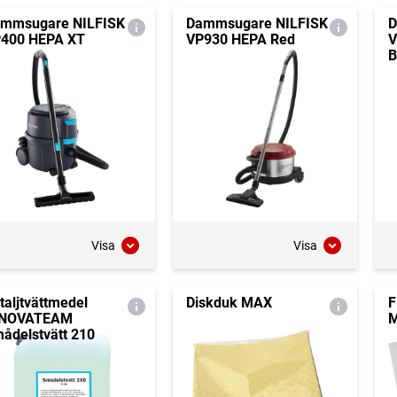
mmsugare NILFISK
Dammsugare NILFISK
D
400 HEPA XT
VP930 HEPA Red
V
B
Visa
Visa
taljtvättmedel
Diskduk MAX
F
NNOVATEAM
M
ådelstvätt 210