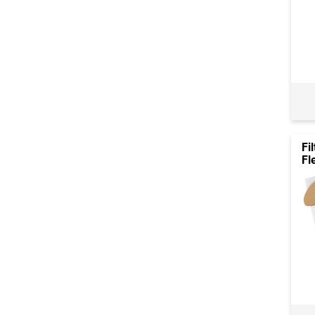
Fi
Fl