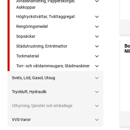
Avfallshantering, Papperskorgar,
Askkoppar
Högtryckstvättar, Tvättaggregat
Rengöringsmedel
Sopsäckar
Bo
Städutrustning, Entrémattor
NI
Torkmaterial
Torr- och våtdammsugare, Städmaskiner
Svets, Löd, Gasol, Utsug
Tryckluft, Hydraulik
Uthyrning, tjänster och emballage
VVS-Varor