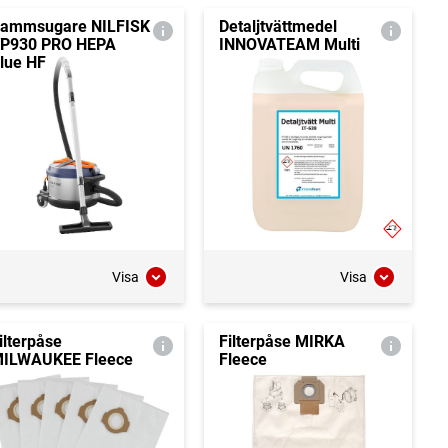
ammsugare NILFISK
Detaljtvättmedel
P930 PRO HEPA
INNOVATEAM Multi
lue HF
Visa
Visa
ilterpåse
Filterpåse MIRKA
ILWAUKEE Fleece
Fleece