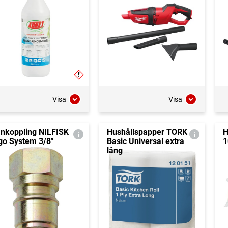
Visa
Visa
nkoppling NILFISK
Hushållspapper TORK
H
go System 3/8"
Basic Universal extra
1
lång