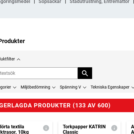
göringsmedel
Sopsäckar
Städutrustning, Entrémattor
Produkter
uktfilter
gorier
Miljöbedömning
Spänning V
Tekniska Egenskaper
GERLAGDA PRODUKTER (133 AV 600)
lörta textila
Torkpapper KATRIN
A
rktrasor, 10kg
Classic