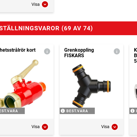
Visa
STÄLLNINGSVAROR (69 AV 74)
hetsstrålrör kort
Grenkoppling
K
FISKARS
B
5
EST.VARA
BEST.VARA
Visa
Visa