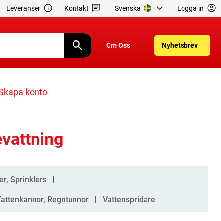
Leveranser
Kontakt
Svenska
Logga in
Om Oss
Nyhetsbrev
Skapa konto
evattning
r, Sprinklers
attenkannor, Regntunnor
Vattenspridare