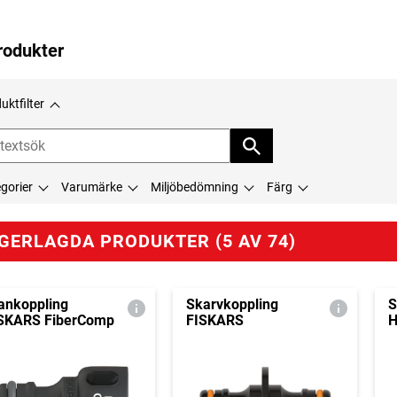
rodukter
uktfilter
gorier
Varumärke
Miljöbedömning
Färg
GERLAGDA PRODUKTER (5 AV 74)
ankoppling
Skarvkoppling
S
SKARS FiberComp
FISKARS
H