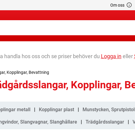
Om oss
na handla hos oss och se priser behöver du
Logga in
eller
ar, Kopplingar, Bevattning
ädgårdsslangar, Kopplingar, B
gorier
plingar metall
Kopplingar plast
Munstycken, Sprutpistole
ngvindor, Slangvagnar, Slanghållare
Trädgårdsslangar
V