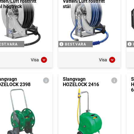
tten/Luft rostfritt
Vatten/Luft rostfritt
ål högtryck
stål
EST.VARA
BEST.VARA
Visa
Visa
angvagn
Slangvagn
S
ZELOCK 2398
HOZELOCK 2416
H
6