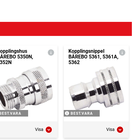
opplingshus
Kopplingsnippel
ÅREBO 5350N,
BÅREBO 5361, 5361A,
352N
5362
BEST.VARA
BEST.VARA
Visa
Visa