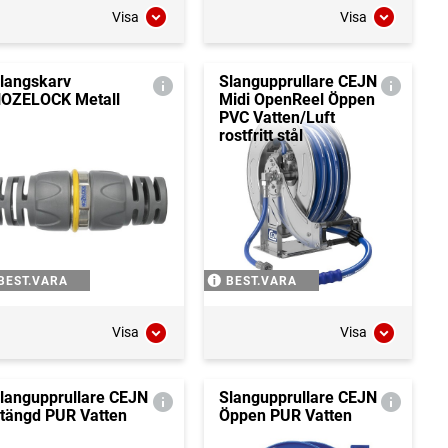
Visa
Visa
langskarv
Slangupprullare CEJN
OZELOCK Metall
Midi OpenReel Öppen
PVC Vatten/Luft
rostfritt stål
BEST.VARA
BEST.VARA
Visa
Visa
langupprullare CEJN
Slangupprullare CEJN
tängd PUR Vatten
Öppen PUR Vatten