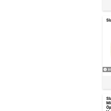
Sl
B
Sl
Mi
Öp