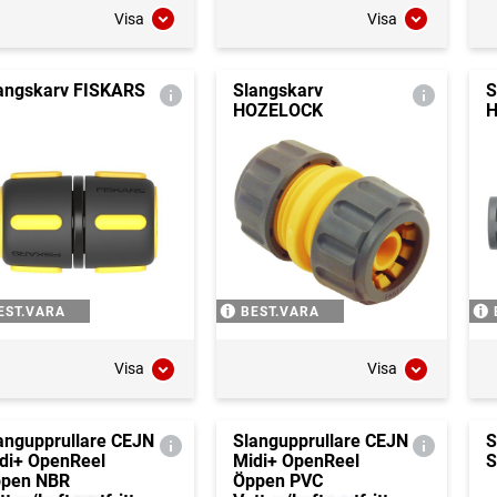
Visa
Visa
angskarv FISKARS
Slangskarv
S
HOZELOCK
H
EST.VARA
BEST.VARA
Visa
Visa
angupprullare CEJN
Slangupprullare CEJN
S
di+ OpenReel
Midi+ OpenReel
S
pen NBR
Öppen PVC