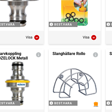
EST.VARA
BEST.VARA
Visa
Visa
arvkoppling
Slanghållare Rollo
S
ZELOCK Metall
EST.VARA
BEST.VARA