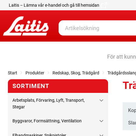
Laitis – Lämna vår e-handel och gå till hemsidan
För att kun
Start
Produkter
Redskap, Skog, Trädgård
Trädgårdsslang
Tr
SORTIMENT
Arbetsplats, Förvaring, Lyft, Transport,
Stegar
Kate
Kop
Byggvaror, Formsättning, Ventilation
Sla
Elhandmaskiner, Spikpistoler,