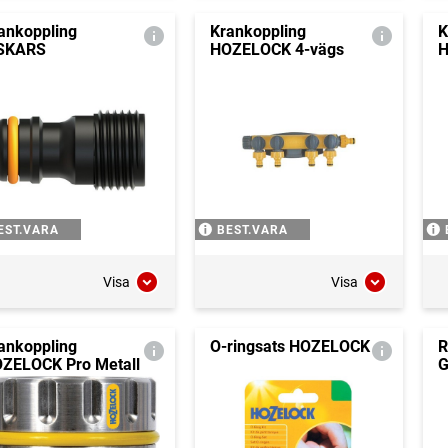
ankoppling
Krankoppling
K
SKARS
HOZELOCK 4-vägs
H
EST.VARA
BEST.VARA
Visa
Visa
ankoppling
O-ringsats HOZELOCK
R
ZELOCK Pro Metall
G