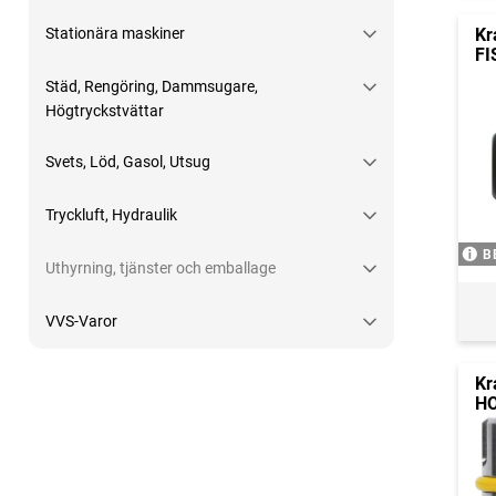
Kr
Stationära maskiner
FI
Städ, Rengöring, Dammsugare,
Högtryckstvättar
Svets, Löd, Gasol, Utsug
Tryckluft, Hydraulik
B
Uthyrning, tjänster och emballage
VVS-Varor
Kr
HO