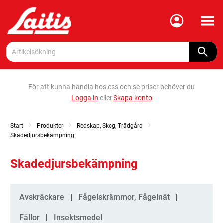
Meny
För att kunna handla hos oss och se priser behöver du
Logga in
eller
Skapa konto
Start
Produkter
Redskap, Skog, Trädgård
Skadedjursbekämpning
Skadedjursbekämpning
Kategorier
Avskräckare
Fågelskrämmor, Fågelnät
Fällor
Insektsmedel