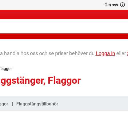
Om oss
na handla hos oss och se priser behöver du
Logga in
eller
Flaggor
aggstänger, Flaggor
gorier
ggor
Flaggstångstillbehör