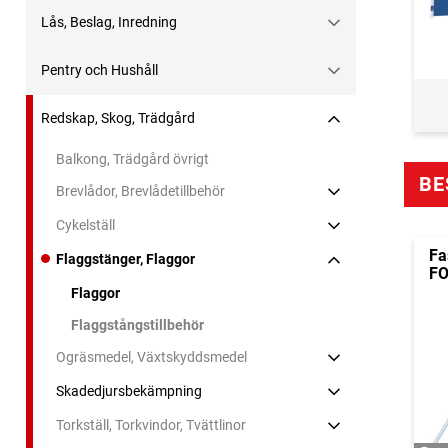
Lås, Beslag, Inredning
Pentry och Hushåll
Redskap, Skog, Trädgård
Balkong, Trädgård övrigt
BE
Brevlådor, Brevlådetillbehör
Cykelställ
Fa
Flaggstänger, Flaggor
F
Flaggor
Flaggstångstillbehör
Ogräsmedel, Växtskyddsmedel
Skadedjursbekämpning
Torkställ, Torkvindor, Tvättlinor