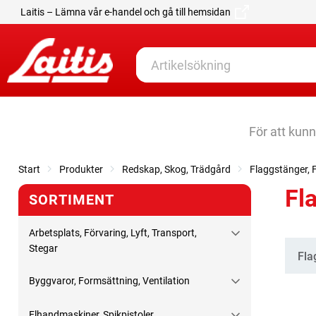
Laitis – Lämna vår e-handel och gå till hemsidan
För att kun
Start
Produkter
Redskap, Skog, Trädgård
Flaggstänger, 
Fl
SORTIMENT
Arbetsplats, Förvaring, Lyft, Transport,
Stegar
Kate
Fla
Byggvaror, Formsättning, Ventilation
Elhandmaskiner, Spikpistoler,