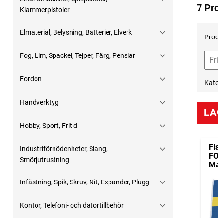
7 Pr
Klammerpistoler
Elmaterial, Belysning, Batterier, Elverk
Prod
Fog, Lim, Spackel, Tejper, Färg, Penslar
Fordon
Kate
Handverktyg
LA
Hobby, Sport, Fritid
Fl
Industriförnödenheter, Slang,
F
Smörjutrustning
Ma
Infästning, Spik, Skruv, Nit, Expander, Plugg
Kontor, Telefoni- och datortillbehör