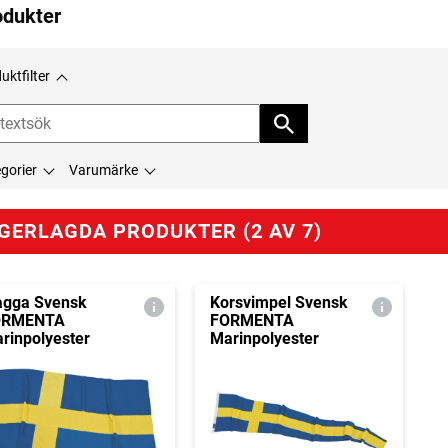
odukter
uktfilter
gorier
Varumärke
GERLAGDA PRODUKTER (2 AV 7)
agga Svensk
Korsvimpel Svensk
ORMENTA
FORMENTA
rinpolyester
Marinpolyester