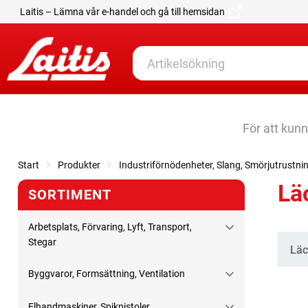
Laitis – Lämna vår e-handel och gå till hemsidan
För att kun
Start
Produkter
Industriförnödenheter, Slang, Smörjutrustni
Lä
SORTIMENT
Arbetsplats, Förvaring, Lyft, Transport,
Stegar
Kate
Läc
Byggvaror, Formsättning, Ventilation
Elhandmaskiner, Spikpistoler,