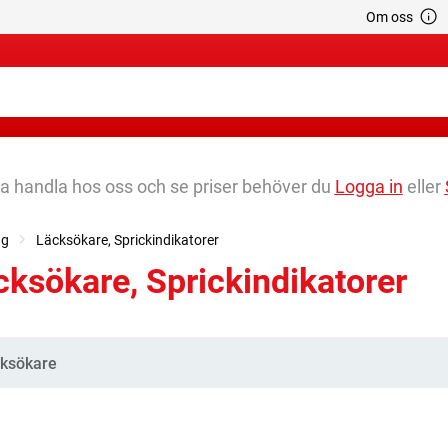
Om oss
na handla hos oss och se priser behöver du
Logga in
eller
ng
Läcksökare, Sprickindikatorer
cksökare, Sprickindikatorer
gorier
ksökare