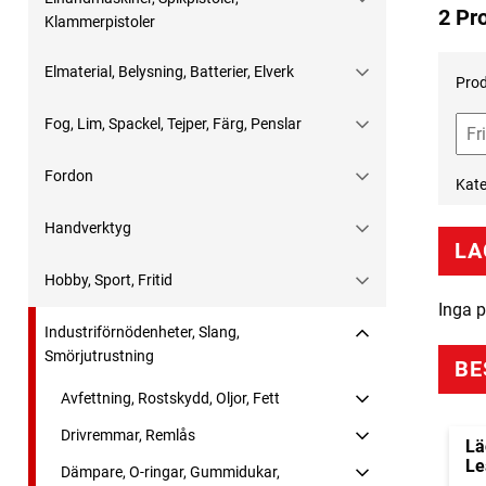
2 Pr
Klammerpistoler
Elmaterial, Belysning, Batterier, Elverk
Prod
Fog, Lim, Spackel, Tejper, Färg, Penslar
Fordon
Kate
Handverktyg
LA
Hobby, Sport, Fritid
Inga p
Industriförnödenheter, Slang,
Smörjutrustning
BE
Avfettning, Rostskydd, Oljor, Fett
Drivremmar, Remlås
Lä
Le
Dämpare, O-ringar, Gummidukar,