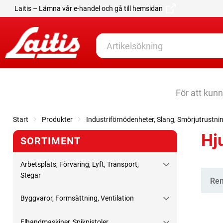
Laitis – Lämna vår e-handel och gå till hemsidan
För att kun
Start
Produkter
Industriförnödenheter, Slang, Smörjutrustni
Hju
SORTIMENT
Arbetsplats, Förvaring, Lyft, Transport,
Stegar
Kate
Rem
Byggvaror, Formsättning, Ventilation
Elhandmaskiner, Spikpistoler,