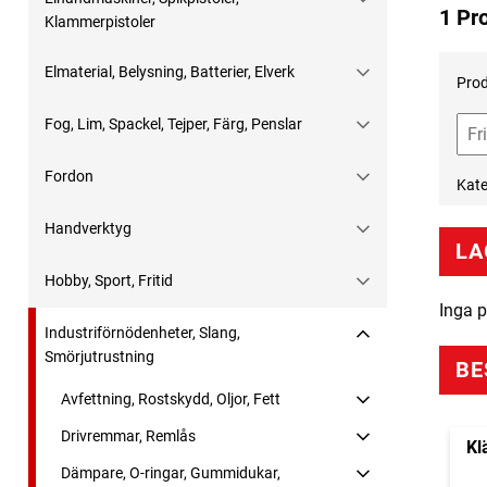
1 Pr
Klammerpistoler
Elmaterial, Belysning, Batterier, Elverk
Prod
Fog, Lim, Spackel, Tejper, Färg, Penslar
Fordon
Kate
Handverktyg
LA
Hobby, Sport, Fritid
Inga p
Industriförnödenheter, Slang,
Smörjutrustning
BE
Avfettning, Rostskydd, Oljor, Fett
Drivremmar, Remlås
Kl
Dämpare, O-ringar, Gummidukar,