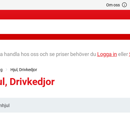
Om oss
na handla hos oss och se priser behöver du
Logga in
eller
ng
Hjul, Drivkedjor
l, Drivkedjor
gorier
hjul