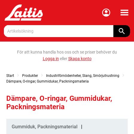
Meny
För att kunna handla hos oss och se priser behöver du
Logga in
eller
Skapa konto
Start
Produkter
Industriförnödenheter, Slang, Smörjutrustning
Dämpare, O-ringar, Gummidukar, Packningsmateria
Dämpare, O-ringar, Gummidukar,
Packningsmateria
Kategorier
Gummiduk, Packningsmaterial