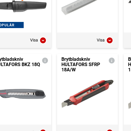
OPULÄR
Visa
Visa
ytbladskniv
Brytbladskniv
B
LTAFORS BKZ 18Q
HULTAFORS SFRP
H
18A/W
1