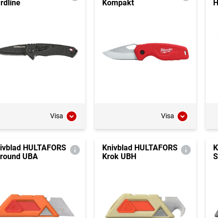
rdline
Kompakt
H
Visa
Visa
ivblad HULTAFORS
Knivblad HULTAFORS
K
lround UBA
Krok UBH
S