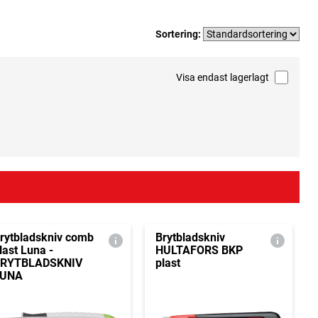
Sortering:
Visa endast lagerlagt
rytbladskniv comb
Brytbladskniv
last Luna -
HULTAFORS BKP
RYTBLADSKNIV
plast
LUNA