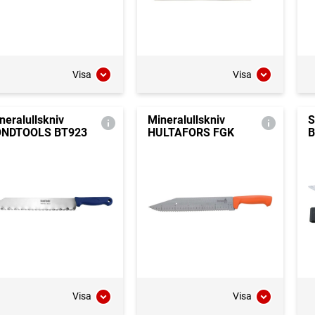
Visa
Visa
neralullskniv
Mineralullskniv
S
ONDTOOLS BT923
HULTAFORS FGK
B
Visa
Visa