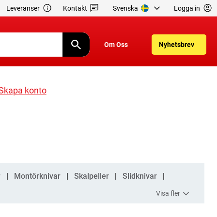
Leveranser
Kontakt
Svenska
Logga in
Om Oss
Nyhetsbrev
Skapa konto
r
Montörknivar
Skalpeller
Slidknivar
Visa fler