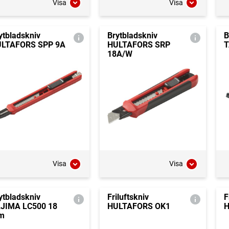
Visa
Visa
ytbladskniv
Brytbladskniv
B
LTAFORS SPP 9A
HULTAFORS SRP
T
18A/W
Visa
Visa
ytbladskniv
Friluftskniv
F
JIMA LC500 18
HULTAFORS OK1
H
m