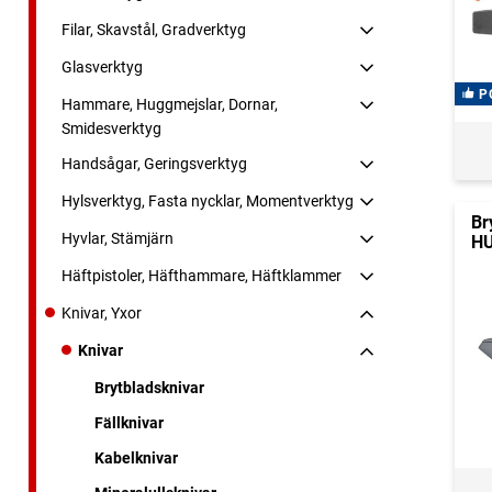
Filar, Skavstål, Gradverktyg
Glasverktyg
P
Hammare, Huggmejslar, Dornar,
Smidesverktyg
Handsågar, Geringsverktyg
Hylsverktyg, Fasta nycklar, Momentverktyg
Br
Hyvlar, Stämjärn
HU
Häftpistoler, Häfthammare, Häftklammer
Knivar, Yxor
Knivar
Brytbladsknivar
Fällknivar
Kabelknivar