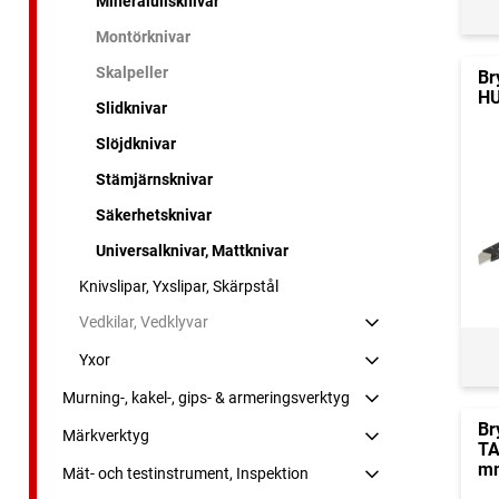
Mineralullsknivar
Montörknivar
Skalpeller
Br
HU
Slidknivar
Slöjdknivar
Stämjärnsknivar
Säkerhetsknivar
Universalknivar, Mattknivar
Knivslipar, Yxslipar, Skärpstål
Vedkilar, Vedklyvar
Yxor
Murning-, kakel-, gips- & armeringsverktyg
Br
Märkverktyg
TA
m
Mät- och testinstrument, Inspektion