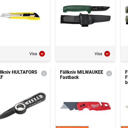
Visa
Visa
llkniv HULTAFORS
Fällkniv MILWAUKEE
F
KF
Fastback
F
b