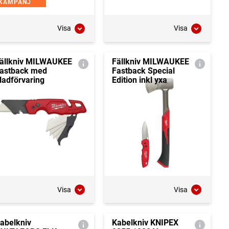
KAMPANJ
Visa
Visa
ällkniv MILWAUKEE
Fällkniv MILWAUKEE
astback med
Fastback Special
ladförvaring
Edition inkl yxa
Visa
Visa
abelkniv
Kabelkniv KNIPEX