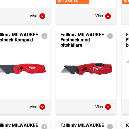
KAMPANJ
Visa
Visa
llkniv MILWAUKEE
Fällkniv MILWAUKEE
F
stback Kompakt
Fastback med
F
bitshållare
b
Visa
Visa
llkniv MILWAUKEE
Fällkniv MILWAUKEE
K