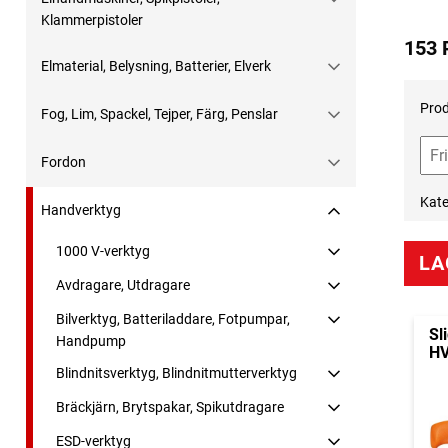
Klammerpistoler
153 
Elmaterial, Belysning, Batterier, Elverk
Prod
Fog, Lim, Spackel, Tejper, Färg, Penslar
Fordon
Kate
Handverktyg
1000 V-verktyg
LA
Avdragare, Utdragare
Bilverktyg, Batteriladdare, Fotpumpar,
Sl
Handpump
HV
Blindnitsverktyg, Blindnitmutterverktyg
Bräckjärn, Brytspakar, Spikutdragare
ESD-verktyg