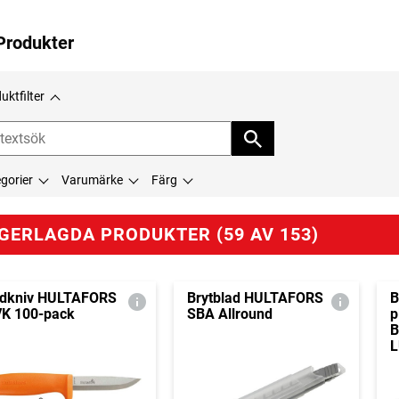
Produkter
uktfilter
gorier
Varumärke
Färg
GERLAGDA PRODUKTER (59 AV 153)
idkniv HULTAFORS
Brytblad HULTAFORS
B
K 100-pack
SBA Allround
p
B