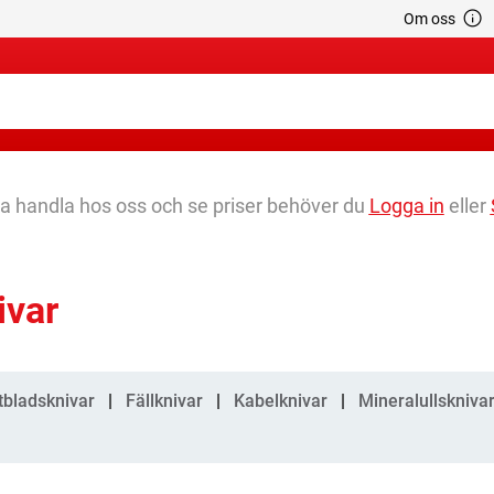
Om oss
na handla hos oss och se priser behöver du
Logga in
eller
ivar
gorier
tbladsknivar
Fällknivar
Kabelknivar
Mineralullskniva