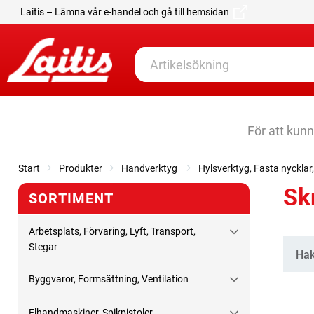
Laitis – Lämna vår e-handel och gå till hemsidan
För att kun
Start
Produkter
Handverktyg
Hylsverktyg, Fasta nyckla
Sk
SORTIMENT
Arbetsplats, Förvaring, Lyft, Transport,
Stegar
Kate
Hak
Byggvaror, Formsättning, Ventilation
Elhandmaskiner, Spikpistoler,