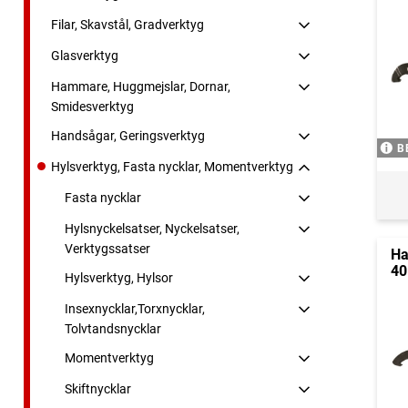
Filar, Skavstål, Gradverktyg
Glasverktyg
Hammare, Huggmejslar, Dornar,
Smidesverktyg
Handsågar, Geringsverktyg
B
Hylsverktyg, Fasta nycklar, Momentverktyg
Fasta nycklar
Hylsnyckelsatser, Nyckelsatser,
Verktygssatser
Ha
40
Hylsverktyg, Hylsor
Insexnycklar,Torxnycklar,
Tolvtandsnycklar
Momentverktyg
Skiftnycklar