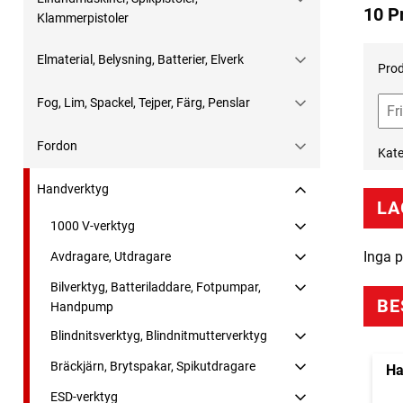
10 P
Klammerpistoler
Elmaterial, Belysning, Batterier, Elverk
Prod
Fog, Lim, Spackel, Tejper, Färg, Penslar
Fordon
Kate
Handverktyg
LA
1000 V-verktyg
Inga p
Avdragare, Utdragare
Bilverktyg, Batteriladdare, Fotpumpar,
BE
Handpump
Blindnitsverktyg, Blindnitmutterverktyg
Bräckjärn, Brytspakar, Spikutdragare
Ha
ESD-verktyg