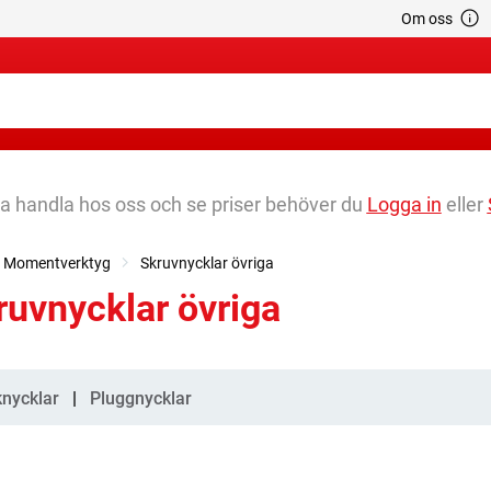
Om oss
na handla hos oss och se priser behöver du
Logga in
eller
r, Momentverktyg
Skruvnycklar övriga
ruvnycklar övriga
gorier
nycklar
Pluggnycklar