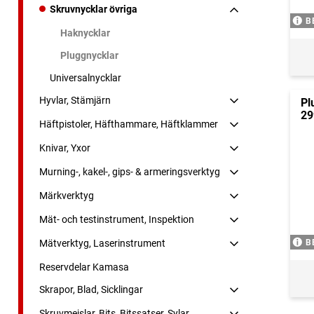
Skruvnycklar övriga
B
Haknycklar
Pluggnycklar
Universalnycklar
Hyvlar, Stämjärn
Pl
29
Häftpistoler, Häfthammare, Häftklammer
Knivar, Yxor
Murning-, kakel-, gips- & armeringsverktyg
Märkverktyg
Mät- och testinstrument, Inspektion
B
Mätverktyg, Laserinstrument
Reservdelar Kamasa
Skrapor, Blad, Sicklingar
Skruvmejslar, Bits, Bitssatser, Sylar