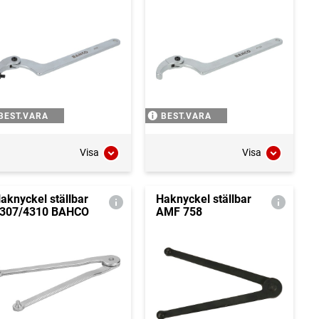
BEST.VARA
BEST.VARA
Visa
Visa
aknyckel ställbar
Haknyckel ställbar
307/4310 BAHCO
AMF 758