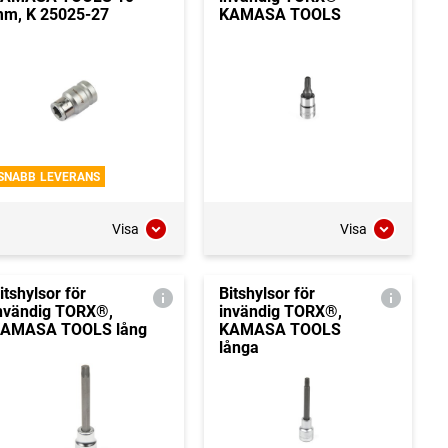
m, K 25025-27
KAMASA TOOLS
SNABB LEVERANS
Visa
Visa
itshylsor för
Bitshylsor för
nvändig TORX®,
invändig TORX®,
AMASA TOOLS lång
KAMASA TOOLS
långa