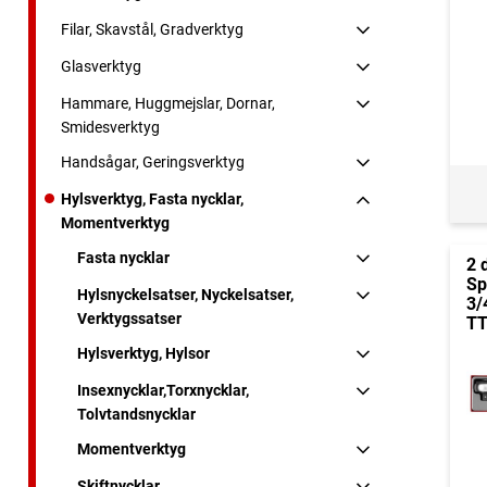
Filar, Skavstål, Gradverktyg
Glasverktyg
Hammare, Huggmejslar, Dornar,
Smidesverktyg
Handsågar, Geringsverktyg
Hylsverktyg, Fasta nycklar,
Momentverktyg
Fasta nycklar
2 
Sp
Hylsnyckelsatser, Nyckelsatser,
3/
Verktygssatser
TT
Hylsverktyg, Hylsor
Insexnycklar,Torxnycklar,
Tolvtandsnycklar
Momentverktyg
Skiftnycklar