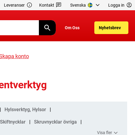
Leveranser
Kontakt
Svenska
Logga in
Om Oss
Nyhetsbrev
Skapa konto
entverktyg
Hylsverktyg, Hylsor
Skiftnycklar
Skruvnycklar övriga
Visa fler