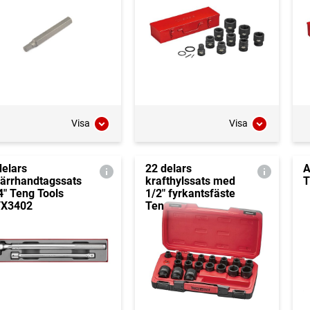
Visa
Visa
delars
22 delars
A
ärrhandtagssats
krafthylssats med
4" Teng Tools
1/2" fyrkantsfäste
X3402
Ten