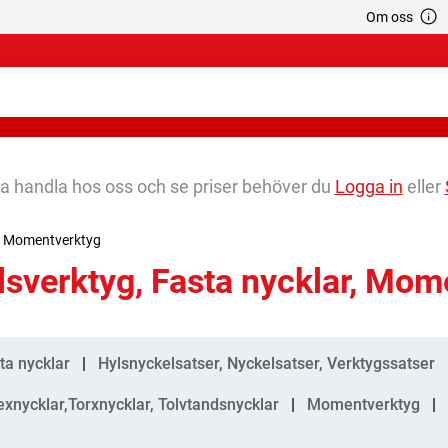
Om oss
na handla hos oss och se priser behöver du
Logga in
eller
r, Momentverktyg
lsverktyg, Fasta nycklar, Mom
gorier
ta nycklar
Hylsnyckelsatser, Nyckelsatser, Verktygssatser
exnycklar,Torxnycklar, Tolvtandsnycklar
Momentverktyg