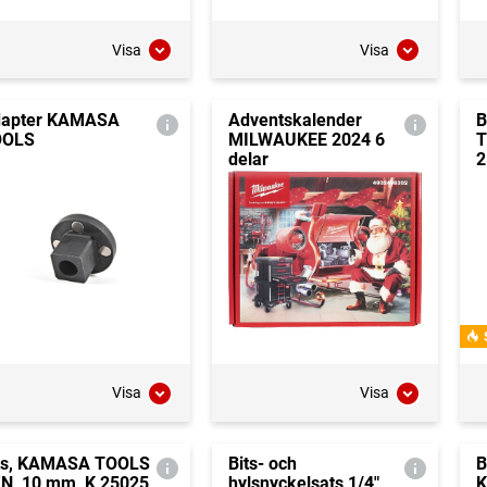
Visa
Visa
apter KAMASA
Adventskalender
B
OOLS
MILWAUKEE 2024 6
T
delar
2
Visa
Visa
ts, KAMASA TOOLS
Bits- och
B
N, 10 mm, K 25025
hylsnyckelsats 1/4"
K