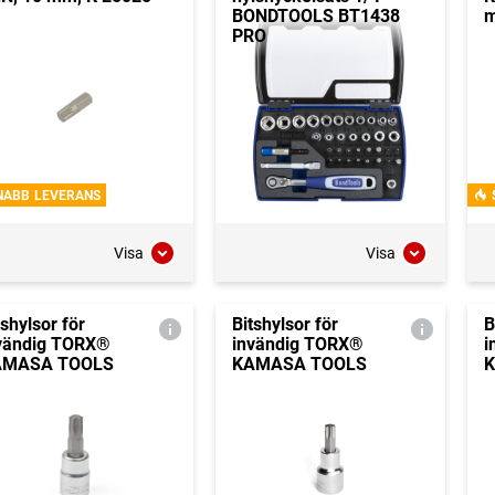
BONDTOOLS BT1438
m
PRO
NABB LEVERANS
Visa
Visa
tshylsor för
Bitshylsor för
B
vändig TORX®
invändig TORX®
i
AMASA TOOLS
KAMASA TOOLS
K