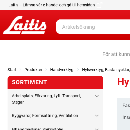
Laitis – Lämna vår e-handel och gå till hemsidan
För att kun
Start
Produkter
Handverktyg
Hylsverktyg, Fasta nyckla
Hy
SORTIMENT
Arbetsplats, Förvaring, Lyft, Transport,
Stegar
Kate
Fas
Byggvaror, Formsättning, Ventilation
Ins
Elhandmaskiner, Spikpistoler,