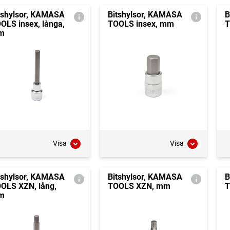
tshylsor, KAMASA
Bitshylsor, KAMASA
B
OLS insex, långa,
TOOLS insex, mm
T
m
Visa
Visa
tshylsor, KAMASA
Bitshylsor, KAMASA
B
OLS XZN, lång,
TOOLS XZN, mm
T
m