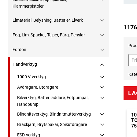
Klammerpistoler
Elmaterial, Belysning, Batterier, Elverk
1176
Fog, Lim, Spackel, Tejper, Färg, Penslar
Prod
Fordon
Handverktyg
Kate
1000 V-verktyg
Avdragare, Utdragare
LA
Bilverktyg, Batteriladdare, Fotpumpar,
Handpump
Blindnitsverktyg, Blindnitmutterverktyg
10
TO
Bräckjärn, Brytspakar, Spikutdragare
7
ESD-verktyg