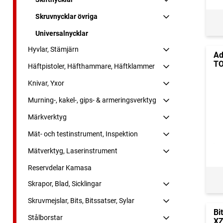
Skruvnycklar övriga
Universalnycklar
Hyvlar, Stämjärn
Ad
T
Häftpistoler, Häfthammare, Häftklammer
Knivar, Yxor
Murning-, kakel-, gips- & armeringsverktyg
Märkverktyg
Mät- och testinstrument, Inspektion
Mätverktyg, Laserinstrument
Reservdelar Kamasa
Skrapor, Blad, Sicklingar
Skruvmejslar, Bits, Bitssatser, Sylar
Bi
Stålborstar
XZ