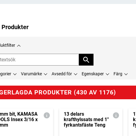
 Produkter
uktfilter
gorier
Varumärke
Avsedd för
Egenskaper
Färg
GERLAGDA PRODUKTER (430 AV 1176)
mm bit, KAMASA
13 delars
1
OLS Insex 3/16 x
krafthylssats med 1''
k
5mm
fyrkantsfäste Teng
f