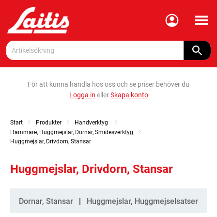
Meny
För att kunna handla hos oss och se priser behöver du
Logga in
eller
Skapa konto
Start
Produkter
Handverktyg
Hammare, Huggmejslar, Dornar, Smidesverktyg
Huggmejslar, Drivdorn, Stansar
Huggmejslar, Drivdorn, Stansar
Kategorier
Dornar, Stansar
Huggmejslar, Huggmejselsatser