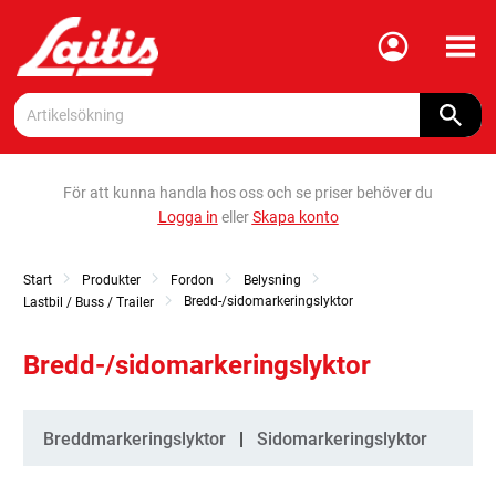
Meny
För att kunna handla hos oss och se priser behöver du
Logga in
eller
Skapa konto
Start
Produkter
Fordon
Belysning
Bredd-/sidomarkeringslyktor
Lastbil / Buss / Trailer
Bredd-/sidomarkeringslyktor
Kategorier
Breddmarkeringslyktor
Sidomarkeringslyktor