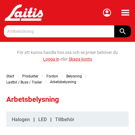
Meny
För att kunna handla hos oss och se priser behöver du
Logga in
eller
Skapa konto
Start
Produkter
Fordon
Belysning
Arbetsbelysning
Lastbil / Buss / Trailer
Arbetsbelysning
Kategorier
Halogen
LED
Tillbehör