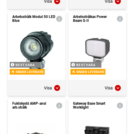
Visa
Visa
Arbetsstrålk Modul 50 LED
Arbetsstrålkas Power
Blue
Beam S-II
BEST.VARA
BEST.VARA
SNABB LEVERANS
SNABB LEVERANS
Visa
Visa
Fuktskydd AMP-ansl
Gateway Base Smart
arb.strålk
Worklight