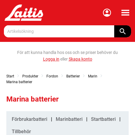
Meny
För att kunna handla hos oss och se priser behöver du
Logga in
eller
Skapa konto
Start
Produkter
Fordon
Batterier
Marin
Marina batterier
Marina batterier
Kategorier
Förbrukarbatteri
Marinbatteri
Startbatteri
Tillbehör