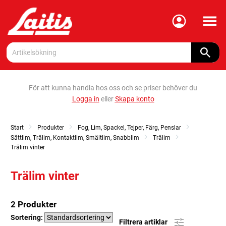
Meny
För att kunna handla hos oss och se priser behöver du
Logga in
eller
Skapa konto
Start
Produkter
Fog, Lim, Spackel, Tejper, Färg, Penslar
Sättlim, Trälim, Kontaktlim, Smältlim, Snabblim
Trälim
Trälim vinter
Trälim vinter
2 Produkter
Sortering:
Filtrera artiklar