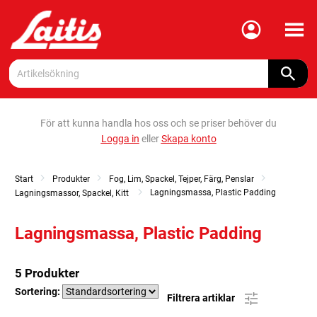
Meny
För att kunna handla hos oss och se priser behöver du
Logga in
eller
Skapa konto
Start
Produkter
Fog, Lim, Spackel, Tejper, Färg, Penslar
Lagningsmassa, Plastic Padding
Lagningsmassor, Spackel, Kitt
Lagningsmassa, Plastic Padding
5 Produkter
Sortering:
Filtrera artiklar