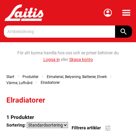
Meny
För att kunna handla hos oss och se priser behöver du
Logga in
eller
Skapa konto
Start
Produkter
Elmaterial, Belysning, Batterier, Elverk
Elradiatorer
Värme, Luftvård
Elradiatorer
1 Produkter
Sortering:
Filtrera artiklar