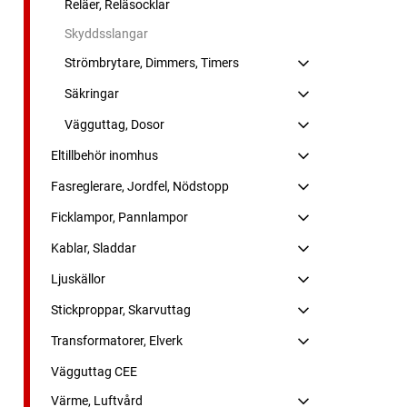
Reläer, Reläsocklar
Skyddsslangar
Strömbrytare, Dimmers, Timers
Säkringar
Vägguttag, Dosor
Eltillbehör inomhus
Fasreglerare, Jordfel, Nödstopp
Ficklampor, Pannlampor
Kablar, Sladdar
Ljuskällor
Stickproppar, Skarvuttag
Transformatorer, Elverk
Vägguttag CEE
Värme, Luftvård