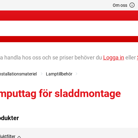
Om oss
na handla hos oss och se priser behöver du
Logga in
eller
installationsmateriel
Lamptillbehör
mputtag för sladdmontage
odukter
uktfilter