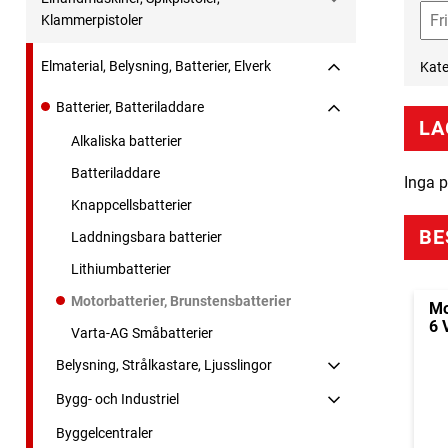
Klammerpistoler
Elmaterial, Belysning, Batterier, Elverk
Kate
Batterier, Batteriladdare
LA
Alkaliska batterier
Batteriladdare
Inga p
Knappcellsbatterier
BE
Laddningsbara batterier
Lithiumbatterier
Motorbatterier, Brunstensbatterier
Mo
6 
Varta-AG Småbatterier
Belysning, Strålkastare, Ljusslingor
Bygg- och Industriel
Byggelcentraler