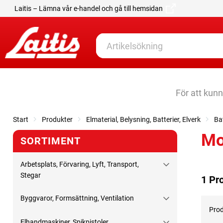
Laitis – Lämna vår e-handel och gå till hemsidan
För att kun
Start
Produkter
Elmaterial, Belysning, Batterier, Elverk
Bat
Mo
SORTIMENT
Arbetsplats, Förvaring, Lyft, Transport,
Stegar
1 Pr
Byggvaror, Formsättning, Ventilation
Prod
Elhandmaskiner, Spikpistoler,