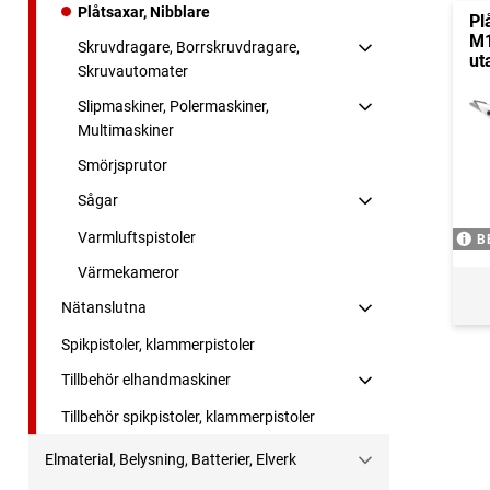
Plåtsaxar, Nibblare
Pl
M1
Skruvdragare, Borrskruvdragare,
ut
Skruvautomater
Slipmaskiner, Polermaskiner,
Multimaskiner
Smörjsprutor
Sågar
Varmluftspistoler
B
Värmekameror
Nätanslutna
Spikpistoler, klammerpistoler
Tillbehör elhandmaskiner
Tillbehör spikpistoler, klammerpistoler
Elmaterial, Belysning, Batterier, Elverk