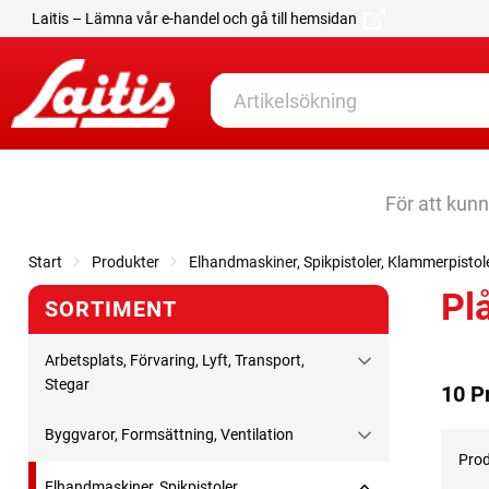
Laitis – Lämna vår e-handel och gå till hemsidan
För att kun
Start
Produkter
Elhandmaskiner, Spikpistoler, Klammerpistol
Pl
SORTIMENT
Arbetsplats, Förvaring, Lyft, Transport,
Stegar
10 P
Byggvaror, Formsättning, Ventilation
Prod
Elhandmaskiner, Spikpistoler,