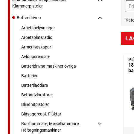
Klammerpistoler
Batteridrivna
Kate
Arbetsbelysningar
LA
Arbetsplatsradio
Armeringskapar
Avloppsrensare
Pl
18
Batteridrivna maskiner övriga
ba
Batterier
Batteriladdare
Betongvibratorer
Blindnitpistoler
Blåsaggregat, Fläktar
Borrhammare, Mejselhammare,
Håltagningsmaskiner