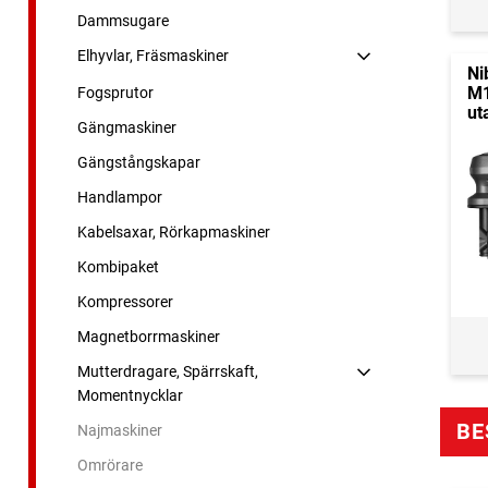
Dammsugare
Elhyvlar, Fräsmaskiner
Ni
M1
Fogsprutor
ut
Gängmaskiner
Gängstångskapar
Handlampor
Kabelsaxar, Rörkapmaskiner
Kombipaket
Kompressorer
Magnetborrmaskiner
Mutterdragare, Spärrskaft,
Momentnycklar
BE
Najmaskiner
Omrörare