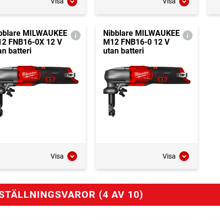
Visa
Visa
bblare MILWAUKEE
Nibblare MILWAUKEE
2 FNB16-0X 12 V
M12 FNB16-0 12 V
an batteri
utan batteri
Visa
Visa
STÄLLNINGSVAROR (4 AV 10)