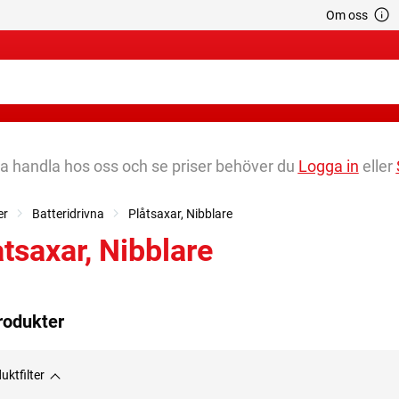
Om oss
na handla hos oss och se priser behöver du
Logga in
eller
er
Batteridrivna
Plåtsaxar, Nibblare
åtsaxar, Nibblare
rodukter
uktfilter