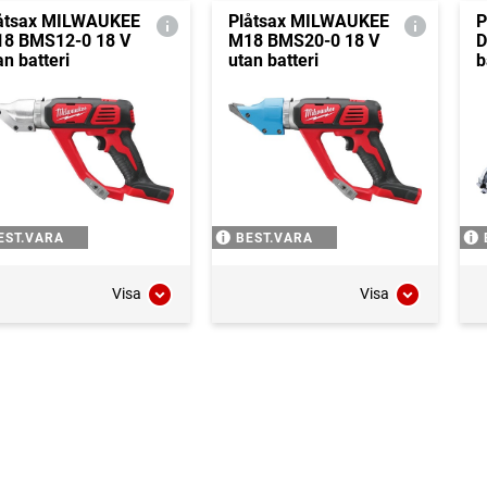
åtsax MILWAUKEE
Plåtsax MILWAUKEE
P
8 BMS12-0 18 V
M18 BMS20-0 18 V
D
an batteri
utan batteri
b
EST.VARA
BEST.VARA
Visa
Visa