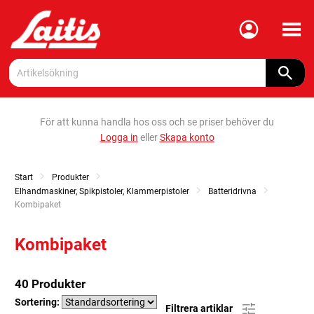
Meny
För att kunna handla hos oss och se priser behöver du
Logga in
eller
Skapa konto
Start
Produkter
Elhandmaskiner, Spikpistoler, Klammerpistoler
Batteridrivna
Current:
Kombipaket
Kombipaket
40 Produkter
Sortering:
Filtrera artiklar