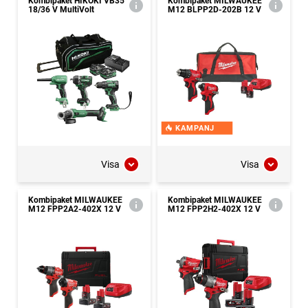
Kombipaket HIKOKI VB35
Kombipaket MILWAUKEE
18/36 V MultiVolt
M12 BLPP2D-202B 12 V
KAMPANJ
Visa
Visa
Kombipaket MILWAUKEE
Kombipaket MILWAUKEE
M12 FPP2A2-402X 12 V
M12 FPP2H2-402X 12 V