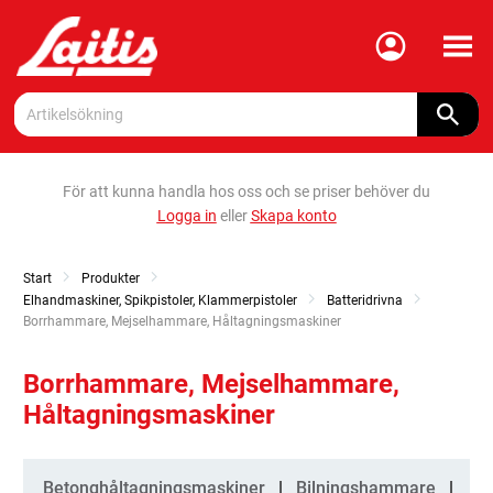
Meny
För att kunna handla hos oss och se priser behöver du
Logga in
eller
Skapa konto
Start
Produkter
Elhandmaskiner, Spikpistoler, Klammerpistoler
Batteridrivna
Current:
Borrhammare, Mejselhammare, Håltagningsmaskiner
Borrhammare, Mejselhammare,
Håltagningsmaskiner
Kategorier
Betonghåltagningsmaskiner
Bilningshammare