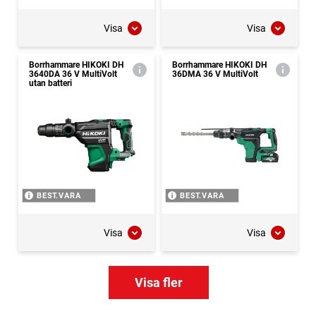
Visa
Visa
Borrhammare HIKOKI DH
Borrhammare HIKOKI DH
3640DA 36 V MultiVolt
36DMA 36 V MultiVolt
utan batteri
BEST.VARA
BEST.VARA
Visa
Visa
Visa fler