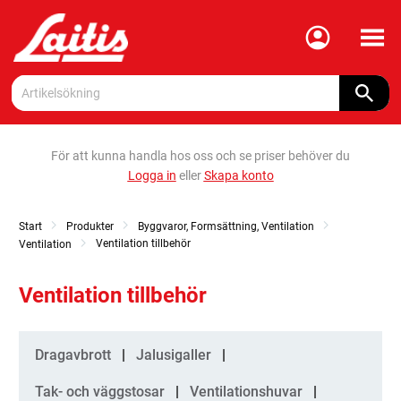
Meny
För att kunna handla hos oss och se priser behöver du
Logga in
eller
Skapa konto
Start
Produkter
Byggvaror, Formsättning, Ventilation
Ventilation tillbehör
Ventilation
Ventilation tillbehör
Kategorier
Dragavbrott
Jalusigaller
Tak- och väggstosar
Ventilationshuvar