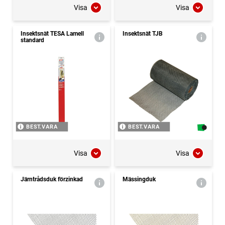
Visa
Visa
Insektsnät TESA Lamell
Insektsnät TJB
standard
BEST.VARA
BEST.VARA
Visa
Visa
Järntrådsduk förzinkad
Mässingduk