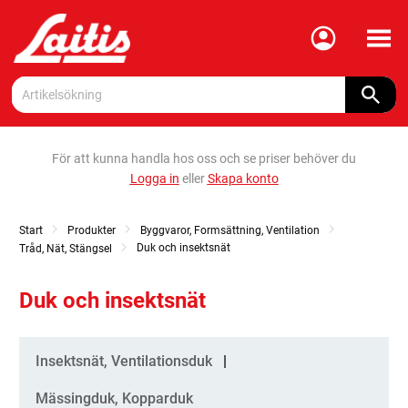
Meny
För att kunna handla hos oss och se priser behöver du
Logga in
eller
Skapa konto
Start
Produkter
Byggvaror, Formsättning, Ventilation
Duk och insektsnät
Tråd, Nät, Stängsel
Duk och insektsnät
Kategorier
Insektsnät, Ventilationsduk
Mässingduk, Kopparduk