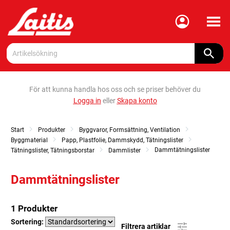
Meny
För att kunna handla hos oss och se priser behöver du
Logga in
eller
Skapa konto
Start
Produkter
Byggvaror, Formsättning, Ventilation
Byggmaterial
Papp, Plastfolie, Dammskydd, Tätningslister
Dammtätningslister
Tätningslister, Tätningsborstar
Dammlister
Dammtätningslister
1 Produkter
Sortering:
Filtrera artiklar