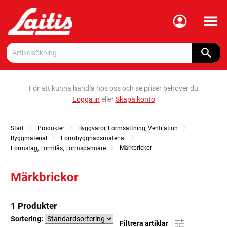
Meny
För att kunna handla hos oss och se priser behöver du
Logga in
eller
Skapa konto
Start
Produkter
Byggvaror, Formsättning, Ventilation
Byggmaterial
Formbyggnadsmaterial
Märkbrickor
Formstag, Formlås, Formspännare
Märkbrickor
1 Produkter
Sortering:
Filtrera artiklar