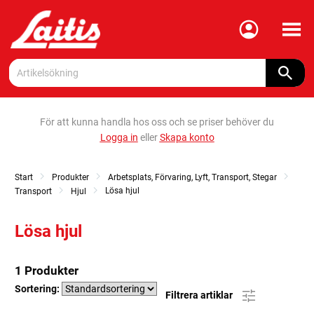
Meny
För att kunna handla hos oss och se priser behöver du
Logga in
eller
Skapa konto
Start
Produkter
Arbetsplats, Förvaring, Lyft, Transport, Stegar
Lösa hjul
Transport
Hjul
Lösa hjul
1 Produkter
Sortering:
Filtrera artiklar