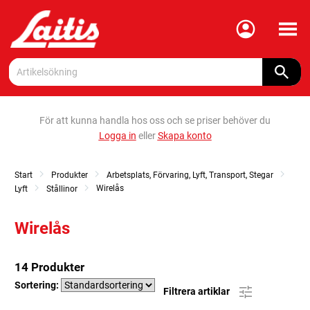
Meny
För att kunna handla hos oss och se priser behöver du
Logga in
eller
Skapa konto
Start
Produkter
Arbetsplats, Förvaring, Lyft, Transport, Stegar
Wirelås
Lyft
Stållinor
Wirelås
14 Produkter
Sortering:
Filtrera artiklar