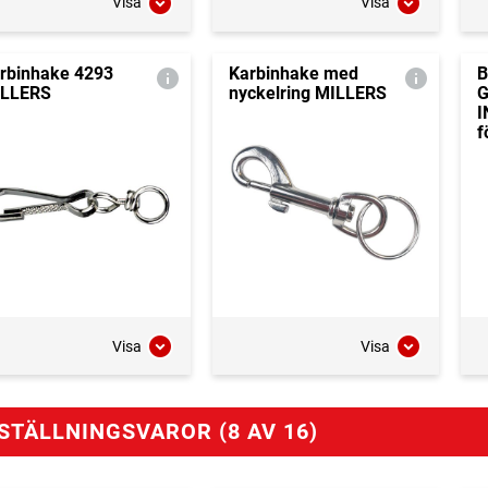
Visa
Visa
rbinhake 4293
Karbinhake med
B
LLERS
nyckelring MILLERS
I
f
Visa
Visa
STÄLLNINGSVAROR (8 AV 16)