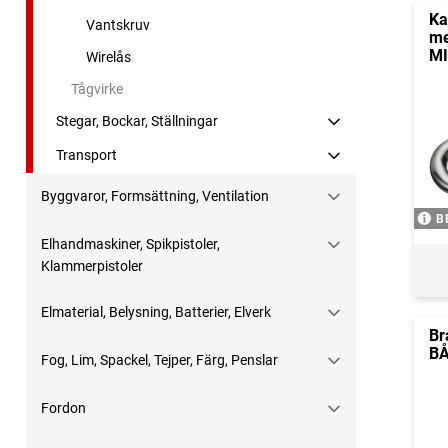
Ka
Vantskruv
me
MI
Wirelås
Tågvirke
Stegar, Bockar, Ställningar
Transport
Byggvaror, Formsättning, Ventilation
B
Elhandmaskiner, Spikpistoler,
Klammerpistoler
Elmaterial, Belysning, Batterier, Elverk
Br
BÅ
Fog, Lim, Spackel, Tejper, Färg, Penslar
Fordon