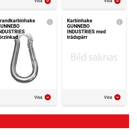
Visa
Visa
randkarbinhake
Karbinhake
GUNNEBO
GUNNEBO
NDUSTRIES
INDUSTRIES med
örzinkad
trådspärr
Visa
Visa