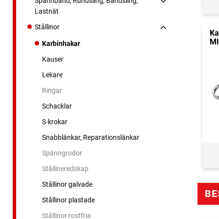
Spännband, Rundsling, Bandsling,
Lastnät
Stållinor
Ka
MI
Karbinhakar
Kauser
Lekare
Ringar
Schacklar
S-krokar
Snabblänkar, Reparationslänkar
Spänngrodor
Stållineredskap
Stållinor galvade
BE
Stållinor plastade
Stållinor rostfria