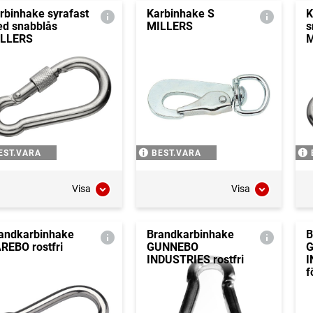
rbinhake syrafast
Karbinhake S
K
d snabblås
MILLERS
s
LLERS
M
EST.VARA
BEST.VARA
Visa
Visa
andkarbinhake
Brandkarbinhake
B
REBO rostfri
GUNNEBO
INDUSTRIES rostfri
I
f