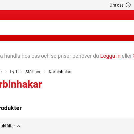
Om oss
na handla hos oss och se priser behöver du
Logga in
eller
ar
Lyft
Stållinor
Karbinhakar
rbinhakar
rodukter
uktfilter