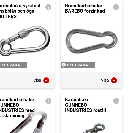
arbinhake syrafast
Brandkarbinhake
nabblås och öga
BÅREBO förzinkad
ILLERS
BEST.VARA
BEST.VARA
Visa
Visa
randkarbinhake
Karbinhake
GUNNEBO
GUNNEBO
NDUSTRIES med
INDUSTRIES rostfri
örskruvning