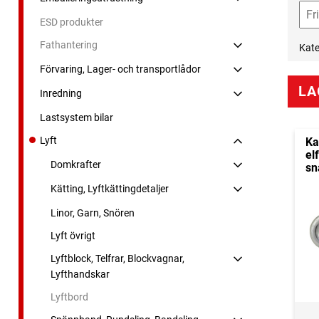
ESD produkter
Fathantering
Kate
Förvaring, Lager- och transportlådor
LA
Inredning
Lastsystem bilar
Lyft
Ka
el
Domkrafter
sn
Kätting, Lyftkättingdetaljer
Linor, Garn, Snören
Lyft övrigt
Lyftblock, Telfrar, Blockvagnar,
Lyfthandskar
Lyftbord