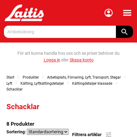
Meny
För att kunna handla hos oss och se priser behöver du
Logga in
eller
Skapa konto
Start
Produkter
Arbetsplats, Förvaring, Lyft, Transport, Stegar
Lyft
Kätting, Lyftkättingdetaljer
Kättingdetaljer klassade
Schacklar
Schacklar
8 Produkter
Sortering:
Filtrera artiklar