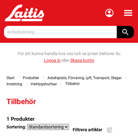
Meny
För att kunna handla hos oss och se priser behöver du
Logga in
eller
Skapa konto
Start
Produkter
Arbetsplats, Förvaring, Lyft, Transport, Stegar
Tillbehör
Inredning
Verktygshurtsar
Tillbehör
1 Produkter
Sortering:
Filtrera artiklar