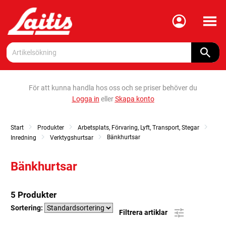
Meny
För att kunna handla hos oss och se priser behöver du
Logga in
eller
Skapa konto
Start
Produkter
Arbetsplats, Förvaring, Lyft, Transport, Stegar
Bänkhurtsar
Inredning
Verktygshurtsar
Bänkhurtsar
5 Produkter
Sortering:
Filtrera artiklar